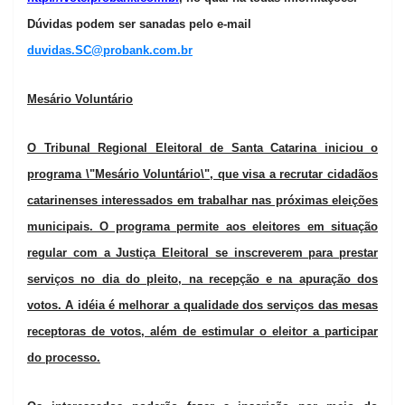
Dúvidas podem ser sanadas pelo e-mail
duvidas.SC@probank.com.br
Mesário Voluntário
O Tribunal Regional Eleitoral de Santa Catarina iniciou o
programa \"Mesário Voluntário\", que visa a recrutar cidadãos
catarinenses interessados em trabalhar nas próximas eleições
municipais. O programa permite aos eleitores em situação
regular com a Justiça Eleitoral se inscreverem para prestar
serviços no dia do pleito, na recepção e na apuração dos
votos. A idéia é melhorar a qualidade dos serviços das mesas
receptoras de votos, além de estimular o eleitor a participar
do processo.