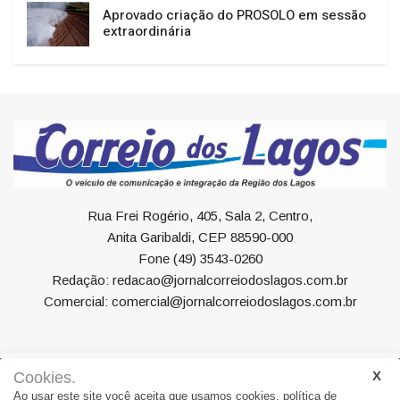
Aprovado criação do PROSOLO em sessão
extraordinária
Rua Frei Rogério, 405, Sala 2, Centro,
Anita Garibaldi, CEP 88590-000
Fone (49) 3543-0260
Redação: redacao@jornalcorreiodoslagos.com.br
Comercial: comercial@jornalcorreiodoslagos.com.br
Cookies.
Geral
Política
Economia
Saúde
Variedades
Ao usar este site você aceita que usamos cookies.
política de