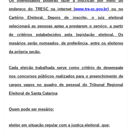
Os interessados poderão fazer a inscrição por meio do
endereço do TRESC na internet (
www.tre-sc.gov.br
) ou no
Cartório Eleitoral. Depois de inscrito, o juiz eleitoral
selecionará as pessoas aptas a prestarem o serviço, a partir
de critérios estabelecidos pela legislação eleitoral. Os
mesários serão nomeados, de preferência, entre os eleitores
da própria seção.
Cada eleição trabalhada serve como critério de desempate
nos concursos públicos realizados para o preenchimento de
cargos vagos no quadro de pessoal do Tribunal Regional
Eleitoral de Santa Catarina
Quem pode ser mesário:
eleitor em situação regular com a justiça eleitoral, que: