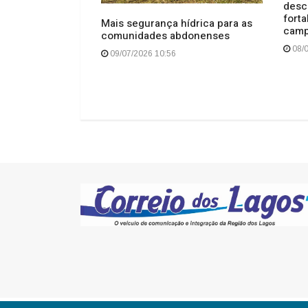
desc
ndidas pela
forta
Mais segurança hídrica para as
e Anita Garibaldi
cam
comunidades abdonenses
s
08/0
09/07/2026 10:56