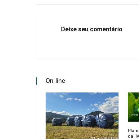
Deixe seu comentário
On-line
Plano
da l