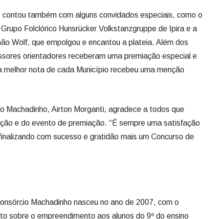
ntou também com alguns convidados especiais, como o
 Grupo Folclórico Hunsrücker Volkstanzgruppe de Ipira e a
mão Wolf, que empolgou e encantou a plateia. Além dos
essores orientadores receberam uma premiação especial e
 a melhor nota de cada Município recebeu uma menção
chadinho, Airton Morganti, agradece a todos que
ção e do evento de premiação. “É sempre uma satisfação
finalizando com sucesso e gratidão mais um Concurso de
rcio Machadinho nasceu no ano de 2007, com o
nto sobre o empreendimento aos alunos do 9º do ensino