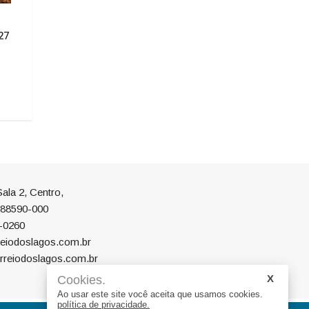
CONVITE À POPULAÇÃO DE
Câmara de Vereado
27
ABDON BATISTA
Garibaldi concede 
Cidadão Anitense 
02/07/2026 14:52
especial
01/07/2026 14:52
ala 2, Centro,
P 88590-000
-0260
eiodoslagos.com.br
rreiodoslagos.com.br
Cookies.
Ao usar este site você aceita que usamos cookies.
política de privacidade.