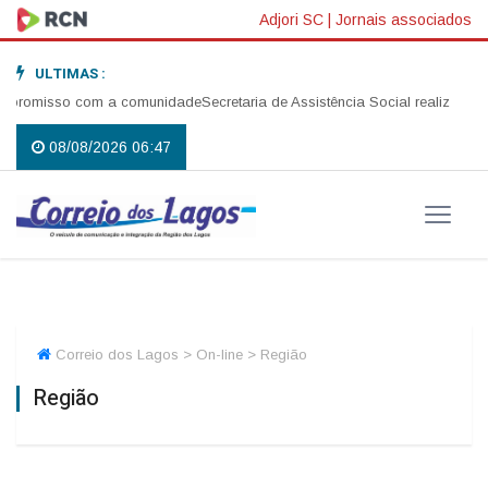
Adjori SC
|
Jornais associados
ULTIMAS :
om a comunidade
Secretaria de Assistência Social realiza abertura da Ca
08/08/2026 06:47
Correio dos Lagos > On-line > Região
Região