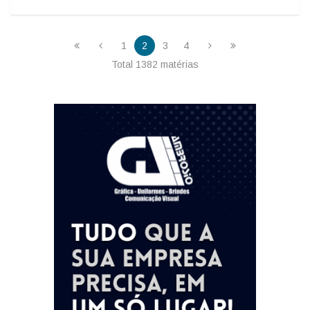
1
2
3
4
Total 1382 matérias