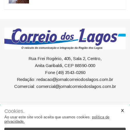
Rua Frei Rogério, 405, Sala 2, Centro,
Anita Garibaldi, CEP 88590-000
Fone (49) 3543-0260
Redação: redacao@jornalcorreiodoslagos.com.br
Comercial: comercial@jornalcorreiodoslagos.com.br
Cookies.
Geral
Política
Economia
Saúde
Variedades
Ao usar este site você aceita que usamos cookies.
política de
privacidade.
Eventos
Esportes
Entrevista
Eleições
Educação
Editorial
Região
Turismo