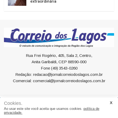
extraordinária
Rua Frei Rogério, 405, Sala 2, Centro,
Anita Garibaldi, CEP 88590-000
Fone (49) 3543-0260
Redação: redacao@jornalcorreiodoslagos.com.br
Comercial: comercial@jornalcorreiodoslagos.com.br
Cookies.
Geral
Política
Economia
Saúde
Variedades
Ao usar este site você aceita que usamos cookies.
política de
privacidade.
Eventos
Esportes
Entrevista
Eleições
Educação