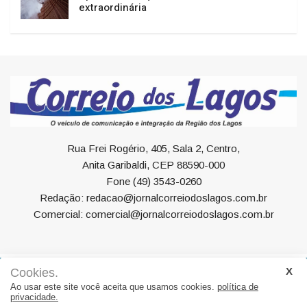
extraordinária
Rua Frei Rogério, 405, Sala 2, Centro,
Anita Garibaldi, CEP 88590-000
Fone (49) 3543-0260
Redação: redacao@jornalcorreiodoslagos.com.br
Comercial: comercial@jornalcorreiodoslagos.com.br
Cookies.
Geral
Política
Economia
Saúde
Variedades
Ao usar este site você aceita que usamos cookies.
política de
privacidade.
Eventos
Esportes
Entrevista
Eleições
Educação