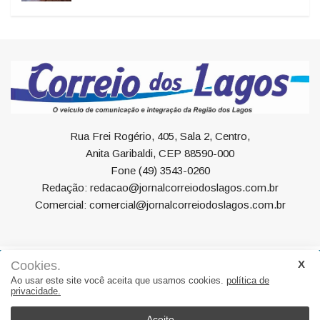
Rua Frei Rogério, 405, Sala 2, Centro,
Anita Garibaldi, CEP 88590-000
Fone (49) 3543-0260
Redação: redacao@jornalcorreiodoslagos.com.br
Comercial: comercial@jornalcorreiodoslagos.com.br
Cookies.
Geral
Política
Economia
Saúde
Variedades
Ao usar este site você aceita que usamos cookies.
política de
privacidade.
Eventos
Esportes
Entrevista
Eleições
Educação
Editorial
Região
Turismo
Aceito