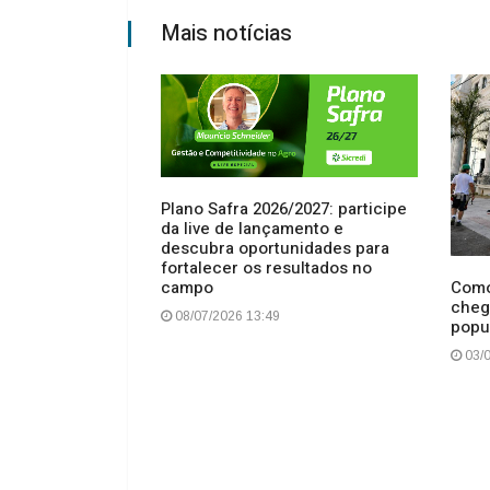
Mais notícias
Plano Safra 2026/2027: participe
da live de lançamento e
descubra oportunidades para
fortalecer os resultados no
Como
campo
realiza entrega
cheg
ra a Copa
08/07/2026 13:49
popu
03/0