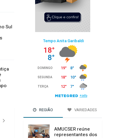
no Sul
s
stiça
e
s
mpo
REGIÃO
VARIEDADES
AMUCSER reúne
representantes dos