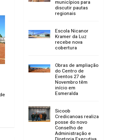
municípios para
discutir pautas
regionais
Escola Nicanor
Kramer da Luz
recebe nova
Prevenção não se 
cobertura
durante o desastre
Após precisar ser adiado devido
antes.
às condições climáticas e à
recomendação da Defesa Civil, o
16/07/2026 09:53
Obras de ampliação
São João das Escolas foi
do Centro de
realizado na tarde de domingo
Eventos 27 de
(12), no Centro de Eventos do
Novembro têm
Parque Juca Vieira,
início em
proporcionando um verdadeiro
Esmeralda
 de
espetáculo de cult
16/07/2026 10:15
Sicoob
Credicanoas realiza
posse do novo
Conselho de
Administração e
Diretoria Executiva