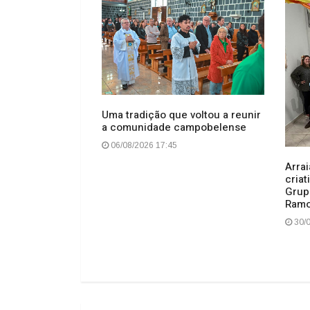
Uma tradição que voltou a reunir
a comunidade campobelense
ídrica para as
bdonenses
06/08/2026 17:45
Arra
criat
Grup
Ram
30/0