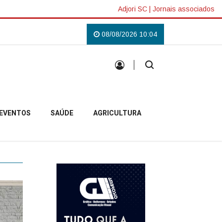
Adjori SC
|
Jornais associados
 Lilás em Campo Belo do Sul
Uma tradição que voltou a reunir a comunida
08/08/2026 10:04
EVENTOS
SAÚDE
AGRICULTURA