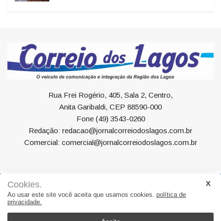
Rua Frei Rogério, 405, Sala 2, Centro,
Anita Garibaldi, CEP 88590-000
Fone (49) 3543-0260
Redação: redacao@jornalcorreiodoslagos.com.br
Comercial: comercial@jornalcorreiodoslagos.com.br
Cookies.
Geral
Política
Economia
Saúde
Variedades
Ao usar este site você aceita que usamos cookies.
política de
privacidade.
Eventos
Esportes
Entrevista
Eleições
Educação
Editorial
Região
Turismo