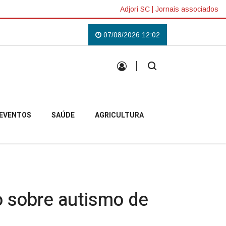
Adjori SC
|
Jornais associados
ilás em Campo Belo do Sul
Uma tradição que voltou a reunir a comunidad
07/08/2026 12:02
EVENTOS
SAÚDE
AGRICULTURA
o sobre autismo de