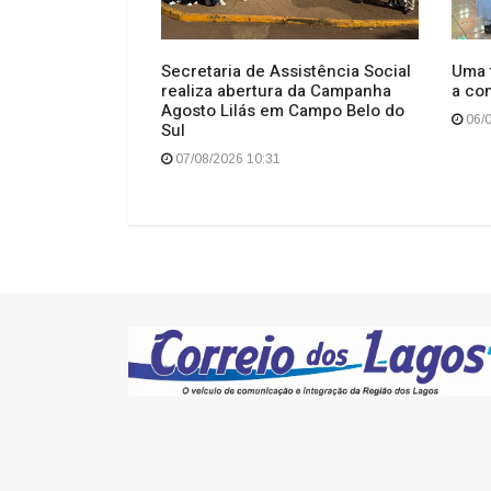
po para os
Secretaria de Assistência Social
Uma t
realiza abertura da Campanha
a co
Agosto Lilás em Campo Belo do
06/0
Sul
07/08/2026 10:31