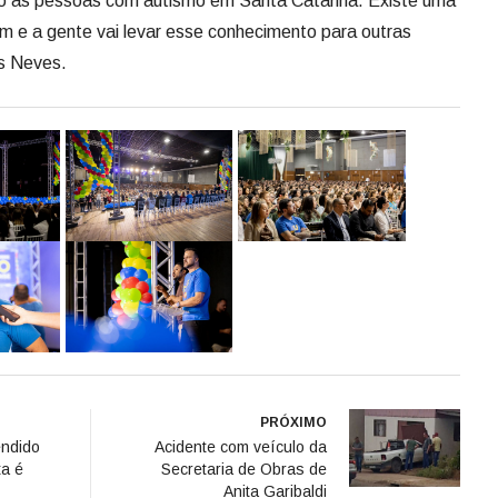
são às pessoas com autismo em Santa Catarina. Existe uma
e a gente vai levar esse conhecimento para outras
as Neves.
PRÓXIMO
endido
Acidente com veículo da
ta é
Secretaria de Obras de
Anita Garibaldi