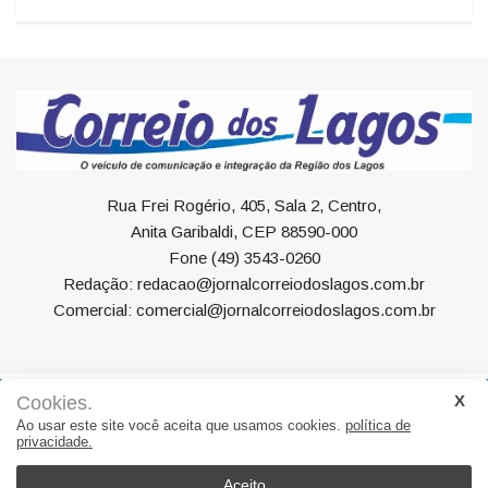
Rua Frei Rogério, 405, Sala 2, Centro,
Anita Garibaldi, CEP 88590-000
Fone (49) 3543-0260
Redação: redacao@jornalcorreiodoslagos.com.br
Comercial: comercial@jornalcorreiodoslagos.com.br
Cookies.
Geral
Política
Economia
Saúde
Variedades
Ao usar este site você aceita que usamos cookies.
política de
privacidade.
Eventos
Esportes
Entrevista
Eleições
Educação
Editorial
Região
Turismo
Aceito