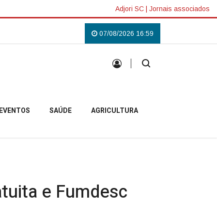
Adjori SC
|
Jornais associados
lás em Campo Belo do Sul
Uma tradição que voltou a reunir a comunidade 
07/08/2026 16:59
EVENTOS
SAÚDE
AGRICULTURA
atuita e Fumdesc