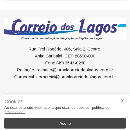
Rua Frei Rogério, 405, Sala 2, Centro,
Anita Garibaldi, CEP 88590-000
Fone (49) 3543-0260
Redação: redacao@jornalcorreiodoslagos.com.br
Comercial: comercial@jornalcorreiodoslagos.com.br
Cookies.
Geral
Política
Economia
Saúde
Variedades
Ao usar este site você aceita que usamos cookies.
política de
privacidade.
Eventos
Esportes
Entrevista
Eleições
Educação
Editorial
Região
Turismo
Aceito