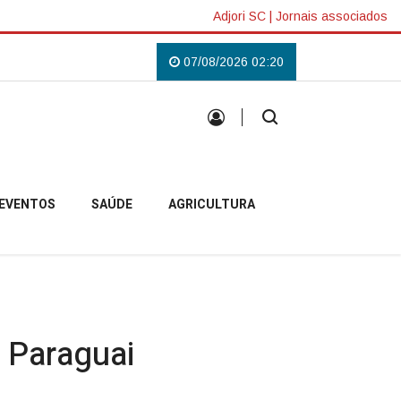
Adjori SC
|
Jornais associados
mpobelense
Padre Pablo inicia missão em Anita Garibaldi e destaca acolh
07/08/2026 02:20
EVENTOS
SAÚDE
AGRICULTURA
o Paraguai