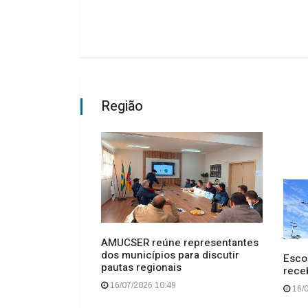
Região
AMUCSER reúne representantes
se aprende
dos municípios para discutir
tre. Aprende-se
Esco
pautas regionais
rece
16/07/2026 10:49
16/0