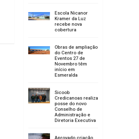
16/07/2026 10:29
Escola Nicanor
Kramer da Luz
recebe nova
cobertura
Obras de ampliação
do Centro de
Eventos 27 de
Novembro têm
início em
Esmeralda
Sicoob
Credicanoas realiza
posse do novo
Conselho de
Administração e
Diretoria Executiva
Aprovado criação