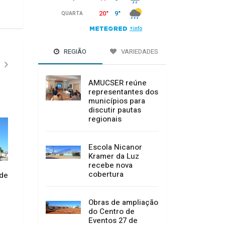
REGIÃO
VARIEDADES
AMUCSER reúne
representantes dos
municípios para
discutir pautas
regionais
Escola Nicanor
Kramer da Luz
Aprovado criação 
recebe nova
em sessão extraord
cobertura
 de
Sicoob Credicanoas realiza
16/07/2026 10:25
posse do novo Conselho de
Administração e Diretoria
Executiva
Obras de ampliação
do Centro de
16/07/2026 10:29
Eventos 27 de