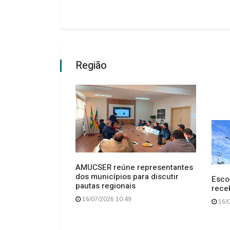
Região
AMUCSER reúne representantes
se aprende
dos municípios para discutir
tre. Aprende-se
Esco
pautas regionais
rece
16/07/2026 10:49
16/0