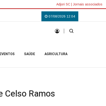
Adjori SC
|
Jornais associados
lás em Campo Belo do Sul
Uma tradição que voltou a reunir a comunidade
07/08/2026 12:04
EVENTOS
SAÚDE
AGRICULTURA
de Celso Ramos