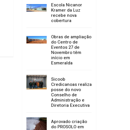
posse do novo Conselho de
Escola Nicanor
Administração e Diretoria
Kramer da Luz
Executiva
recebe nova
16/07/2026 10:29
cobertura
Obras de ampliação
do Centro de
Eventos 27 de
Novembro têm
início em
Esmeralda
Sicoob
Credicanoas realiza
posse do novo
Conselho de
Administração e
Diretoria Executiva
Aprovado criação
do PROSOLO em