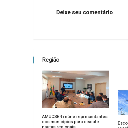
Deixe seu comentário
Região
AMUCSER reúne representantes
se aprende
dos municípios para discutir
tre. Aprende-se
Esco
pautas regionais