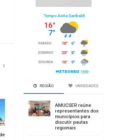
REGIÃO
VARIEDADES
AMUCSER reúne
representantes dos
municípios para
discutir pautas
Aprovado criação 
regionais
em sessão extraord
 de
Sicoob Credicanoas realiza
16/07/2026 10:25