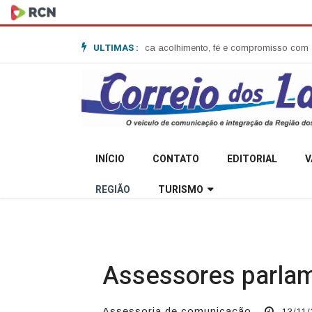
ULTIMAS :
ita Garibaldi e destaca acolhimento, fé e compromisso com a comunidade
INÍCIO
CONTATO
EDITORIAL
V
REGIÃO
TURISMO
Assessores parlam
Assessoria de comunicação
13/11/