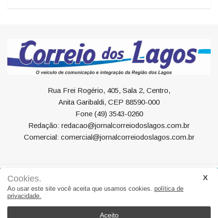
Rua Frei Rogério, 405, Sala 2, Centro,
Anita Garibaldi, CEP 88590-000
Fone (49) 3543-0260
Redação: redacao@jornalcorreiodoslagos.com.br
Comercial: comercial@jornalcorreiodoslagos.com.br
Cookies.
Geral
Política
Economia
Saúde
Variedades
Ao usar este site você aceita que usamos cookies.
política de
privacidade.
Eventos
Esportes
Entrevista
Eleições
Educação
Editorial
Região
Turismo
Aceito