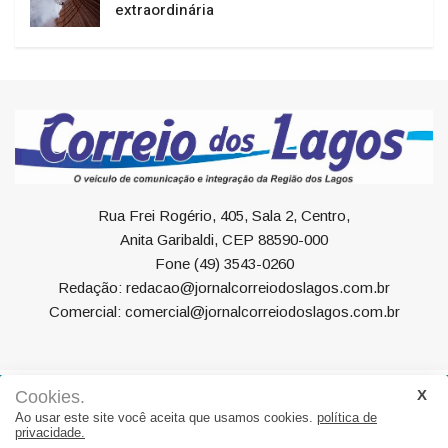
extraordinária
Rua Frei Rogério, 405, Sala 2, Centro,
Anita Garibaldi, CEP 88590-000
Fone (49) 3543-0260
Redação: redacao@jornalcorreiodoslagos.com.br
Comercial: comercial@jornalcorreiodoslagos.com.br
Cookies.
Geral
Política
Economia
Saúde
Variedades
Ao usar este site você aceita que usamos cookies.
política de
privacidade.
Eventos
Esportes
Entrevista
Eleições
Educação