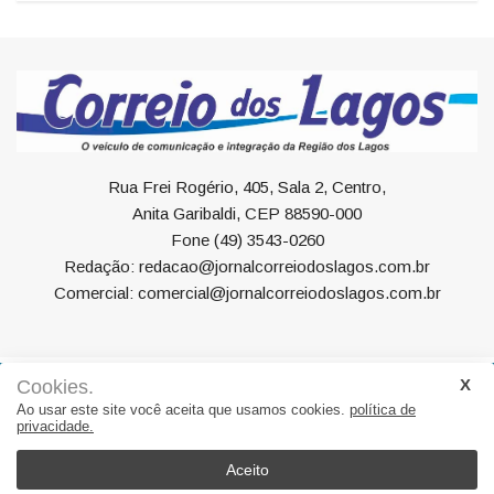
Rua Frei Rogério, 405, Sala 2, Centro,
Anita Garibaldi, CEP 88590-000
Fone (49) 3543-0260
Redação: redacao@jornalcorreiodoslagos.com.br
Comercial: comercial@jornalcorreiodoslagos.com.br
Cookies.
Geral
Política
Economia
Saúde
Variedades
Ao usar este site você aceita que usamos cookies.
política de
privacidade.
Eventos
Esportes
Entrevista
Eleições
Educação
Editorial
Região
Turismo
Aceito