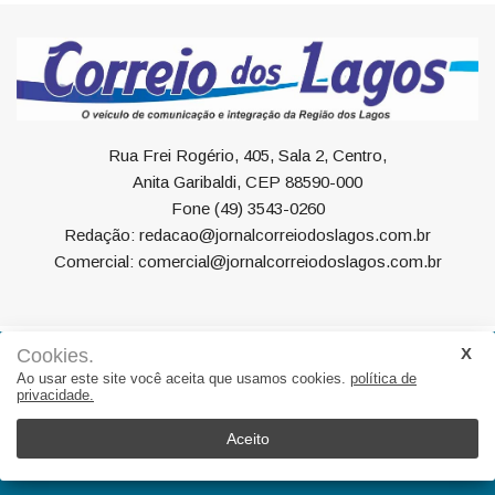
Rua Frei Rogério, 405, Sala 2, Centro,
Anita Garibaldi, CEP 88590-000
Fone (49) 3543-0260
Redação: redacao@jornalcorreiodoslagos.com.br
Comercial: comercial@jornalcorreiodoslagos.com.br
Cookies.
Geral
Política
Economia
Saúde
Variedades
Ao usar este site você aceita que usamos cookies.
política de
privacidade.
Eventos
Esportes
Entrevista
Eleições
Educação
Editorial
Região
Turismo
Aceito
© 2022, Suite Sistemas. Todos os direitos reservados