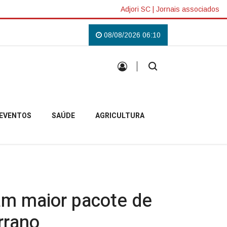
Adjori SC
|
Jornais associados
ás em Campo Belo do Sul
Uma tradição que voltou a reunir a comunidade 
08/08/2026 06:10
EVENTOS
SAÚDE
AGRICULTURA
iam maior pacote de
rrano