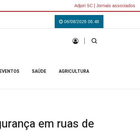
Adjori SC
|
Jornais associados
aribaldi
Caminhão perde os freios e bate contra paredão de pedras na SC -
06/08/2026 06:48
EVENTOS
SAÚDE
AGRICULTURA
egurança em ruas de