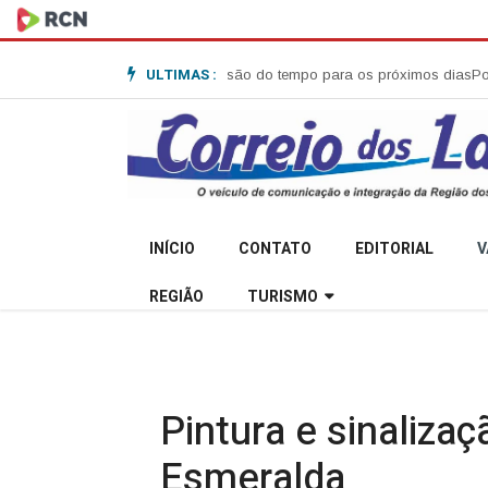
ULTIMAS :
52 em Anita Garibaldi
Previsão do tempo para os próximos dias
Polícia Mil
INÍCIO
CONTATO
EDITORIAL
V
REGIÃO
TURISMO
Pintura e sinaliza
Esmeralda