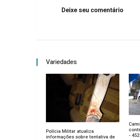
Deixe seu comentário
Variedades
Cami
cont
o celebra 30
Polícia Militar atualiza
- 452
a com foco em
informações sobre tentativa de