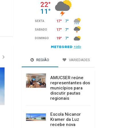
REGIÃO
VARIEDADES
AMUCSER reúne
representantes dos
municípios para
discutir pautas
regionais
Escola Nicanor
Kramer da Luz
Dois homens são esfaqueados
Programa de Fideli
recebe nova
durante confusão no centro de
fortalece parceria 