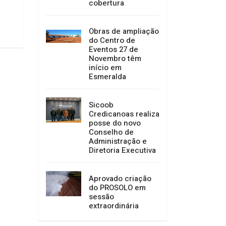
cobertura
Anita Garibaldi
Copercampos e as
03/08/2026 08:26
31/07/2026 13:53
Obras de ampliação
do Centro de
Eventos 27 de
Novembro têm
início em
Esmeralda
Sicoob
Credicanoas realiza
posse do novo
Conselho de
Administração e
Diretoria Executiva
Aprovado criação
do PROSOLO em
sessão
extraordinária