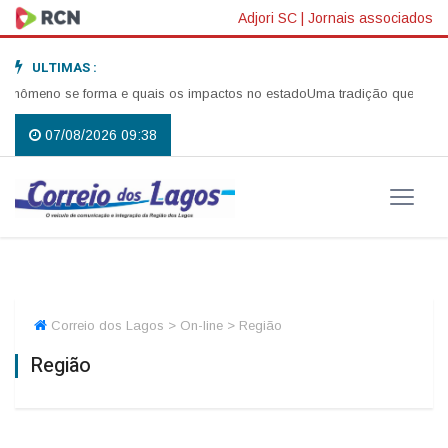
Adjori SC
|
Jornais associados
ULTIMAS :
 forma e quais os impactos no estado
Uma tradição que voltou a reunir a
07/08/2026 09:38
Correio dos Lagos > On-line > Região
Região