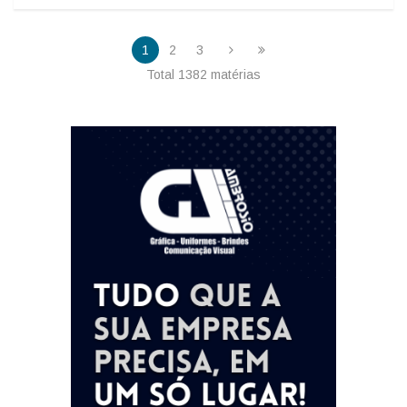
1
2
3
Total 1382 matérias