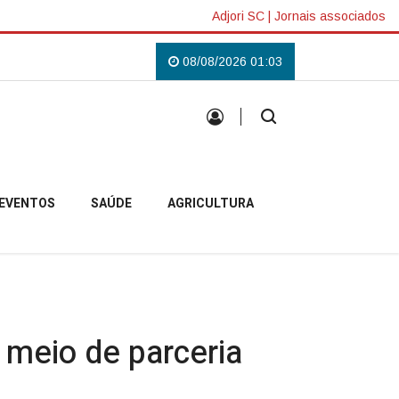
Adjori SC
|
Jornais associados
sto Lilás em Campo Belo do Sul
Uma tradição que voltou a reunir a comun
08/08/2026 01:03
EVENTOS
SAÚDE
AGRICULTURA
 meio de parceria