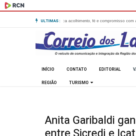
ULTIMAS :
 em Anita Garibaldi e destaca acolhimento, fé e compromisso com a comu
INÍCIO
CONTATO
EDITORIAL
V
REGIÃO
TURISMO
Anita Garibaldi ga
entre Sicredi e Ica