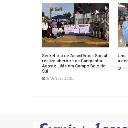
po para os
Secretaria de Assistência Social
Uma t
realiza abertura da Campanha
a co
Agosto Lilás em Campo Belo do
06/0
Sul
07/08/2026 10:31