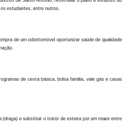
distrito de Santo Antônio, reformular o plano e estatuto do
 os estudantes, entre outros.
ompra de um odontomóvel oportunizar saúde de qualidade
inação.
 programas de cesta básica, bolsa familia, vale gás e casas
(draga) e substituir o trator de esteira por um maior entre