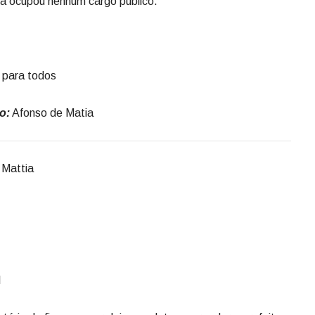
a ocupou nenhum cargo público.
para todos
o:
Afonso de Matia
 Mattia
l