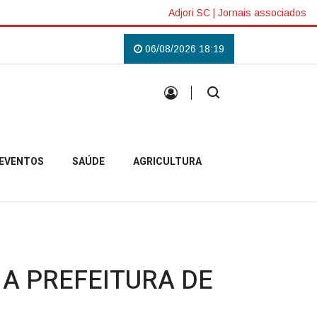
Adjori SC
|
Jornais associados
obelense
Padre Pablo inicia missão em Anita Garibaldi e destaca acolhim
06/08/2026 18:19
EVENTOS
SAÚDE
AGRICULTURA
A PREFEITURA DE