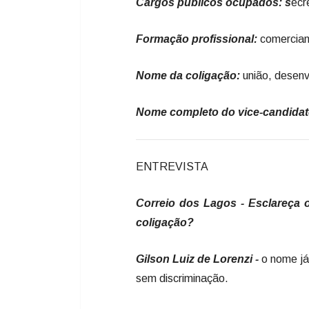
Cargos públicos ocupados: s
ecr
Formação profissional:
comercia
Nome da coligação:
união, desenv
Nome completo do vice-candida
ENTREVISTA
Correio dos Lagos - Esclareça o
coligação?
Gilson Luiz de Lorenzi -
o nome já
sem discriminação.