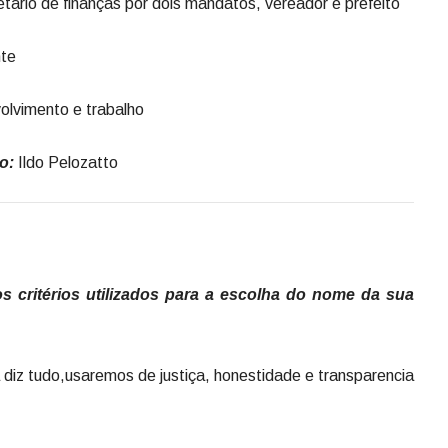
etário de finanças por dois mandatos, vereador e prefeito
nte
olvimento e trabalho
to:
Ildo Pelozatto
s critérios utilizados para a escolha do nome da sua
 diz tudo,usaremos de justiça, honestidade e transparencia