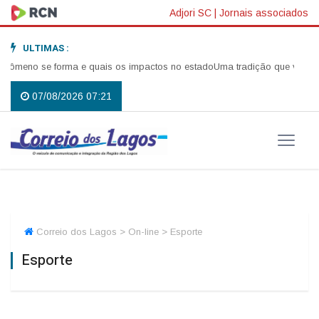
Adjori SC
|
Jornais associados
ULTIMAS :
 forma e quais os impactos no estado
Uma tradição que voltou a reunir a
07/08/2026 07:21
Correio dos Lagos > On-line > Esporte
Esporte