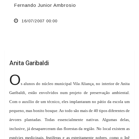
Fernando Junior Ambrosio
16/07/2007 00:00
Anita Garibaldi
O
s alunos do núcleo municipal Vila Aliança, no interior de Anita
Garibaldi, estão envolvidos num projeto de preservação ambiental.
Com o auxílio de um técnico, eles implantaram no pátio da escola um
pequeno, mas bonito bosque. Ao todo são mais de 40 tipos diferentes de
árvores plantadas. Todas essencialmente nativas. Algumas delas,
inclusive, já desapareceram das florestas da região. No local existem as
espécies medicinais, frutíferas e as estreitamente nobres, como o Ipê