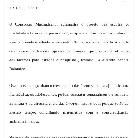
roxo e o amarelo.
O Consórcio Machadinho, administra o projeto nas escolas. A
finalidade é fazer com que as crianças aprendam brincando a cuidar do
meio ambiente existente ao seu redor. "É um rico aprendizado. Além de
conhecerem as diversas espécies, as crianças e professores se utilizam
das mesmas para estudos e pesquisas", ressaltou a diretora Sandra
Dalamico.
Os alunos acompanham o crescimento das árvores. Com a ajuda de uma
fita métrica, os adolescentes, podem constatar semanalmente o aumento
na altura e na circunferência das árvores. "Isso, é bom porque estão ao
mesmo tempo, conciliando matemática com a conscientização
ambiental", falou.
No meio do arvoredo as crianças implantaram um corredor de passeio.