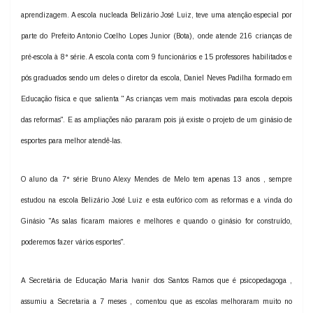
aprendizagem. A escola nucleada Belizário José Luiz, teve uma atenção especial por
parte do Prefeito Antonio Coelho Lopes Junior (Bota), onde atende 216 crianças de
pré-escola à 8° série. A escola conta com 9 funcionários e 15 professores habilitados e
pós graduados sendo um deles o diretor da escola, Daniel Neves Padilha formado em
Educação física e que salienta " As crianças vem mais motivadas para escola depois
das reformas". E as ampliações não pararam pois já existe o projeto de um ginásio de
esportes para melhor atendê-las.
O aluno da 7° série Bruno Alexy Mendes de Melo tem apenas 13 anos , sempre
estudou na escola Belizário José Luiz e esta eufórico com as reformas e a vinda do
Ginásio "As salas ficaram maiores e melhores e quando o ginásio for construído,
poderemos fazer vários esportes".
A Secretária de Educação Maria Ivanir dos Santos Ramos que é psicopedagoga ,
assumiu a Secretaria a 7 meses , comentou que as escolas melhoraram muito no