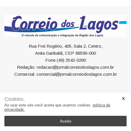
Rua Frei Rogério, 405, Sala 2, Centro,
Anita Garibaldi, CEP 88590-000
Fone (49) 3543-0260
Redação: redacao@jornalcorreiodoslagos.com.br
Comercial: comercial@jornalcorreiodoslagos.com.br
Cookies.
Geral
Política
Economia
Saúde
Variedades
Ao usar este site você aceita que usamos cookies.
política de
privacidade.
Eventos
Esportes
Entrevista
Eleições
Educação
Editorial
Região
Turismo
Aceito
© 2022, Suite Sistemas. Todos os direitos reservados