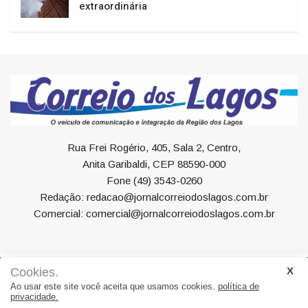
extraordinária
Rua Frei Rogério, 405, Sala 2, Centro,
Anita Garibaldi, CEP 88590-000
Fone (49) 3543-0260
Redação: redacao@jornalcorreiodoslagos.com.br
Comercial: comercial@jornalcorreiodoslagos.com.br
Cookies.
Geral
Política
Economia
Saúde
Variedades
Ao usar este site você aceita que usamos cookies.
política de
privacidade.
Eventos
Esportes
Entrevista
Eleições
Educação