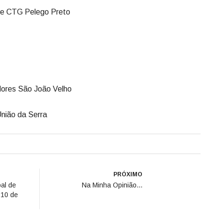
uze CTG Pelego Preto
dores São João Velho
União da Serra
PRÓXIMO
al de
Na Minha Opinião...
010 de