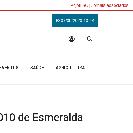
Adjori SC
|
Jornais associados
 Lilás em Campo Belo do Sul
Uma tradição que voltou a reunir a comunida
09/08/2026 10:24
EVENTOS
SAÚDE
AGRICULTURA
010 de Esmeralda