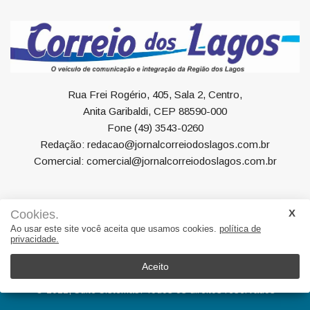
Rua Frei Rogério, 405, Sala 2, Centro,
Anita Garibaldi, CEP 88590-000
Fone (49) 3543-0260
Redação: redacao@jornalcorreiodoslagos.com.br
Comercial: comercial@jornalcorreiodoslagos.com.br
Cookies.
Ao usar este site você aceita que usamos cookies.
política de
Geral
Política
Economia
Saúde
Variedades
privacidade.
Eventos
Esportes
Entrevista
Eleições
Educação
Editorial
Região
Turismo
Aceito
© 2022, Suite Sistemas. Todos os direitos reservados